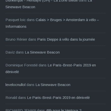
Dunkerque - Hendaye (DH) - La Zone Bleue
dans
La
Sinewave Beacon
Pasquet loic
dans
Calais > Bruges > Amsterdam à vélo –
Informations
Bruno Rénier
dans
Paris Dieppe à vélo dans la journée
Daviz
dans
La Sinewave Beacon
Dominique Forestié
dans
Le Paris-Brest-Paris 2019 en
dénivelé
levelocnullol
dans
La Sinewave Beacon
Ronald
dans
Le Paris-Brest-Paris 2019 en dénivelé
RICHARD JEHAN
dans
48h pour le Ventoux ?