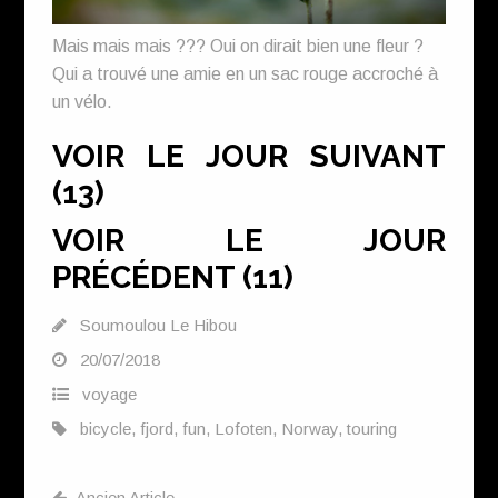
Mais mais mais ??? Oui on dirait bien une fleur ?
Qui a trouvé une amie en un sac rouge accroché à
un vélo.
VOIR LE JOUR SUIVANT
(13)
VOIR LE JOUR
PRÉCÉDENT (11)
Soumoulou Le Hibou
20/07/2018
voyage
bicycle
,
fjord
,
fun
,
Lofoten
,
Norway
,
touring
Ancien Article