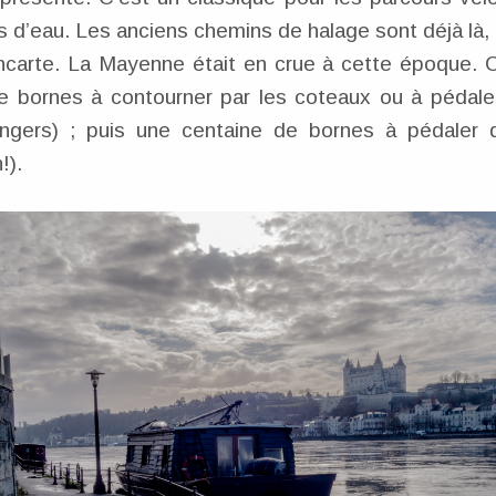
s d’eau. Les anciens chemins de halage sont déjà là, il
ncarte. La Mayenne était en crue à cette époque. 
e bornes à contourner par les coteaux ou à pédaler
Angers) ; puis une centaine de bornes à pédaler
!).