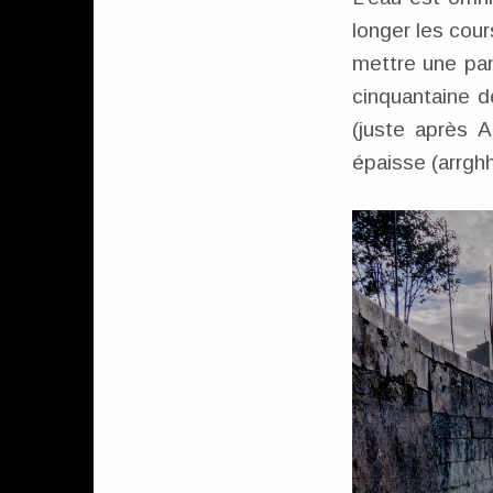
longer les cour
mettre une pa
cinquantaine d
(juste après 
épaisse (arrghh