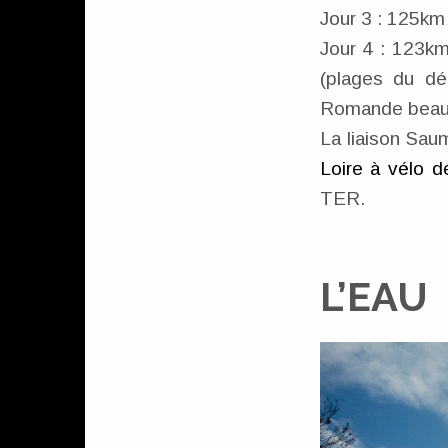
Jour 3 : 125k
Jour 4 : 123k
(plages du dé
Romande beauco
La liaison Sau
Loire à vélo d
TER.
L’EAU