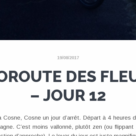
19/08/2017
OROUTE DES FLE
– JOUR 12
à Cosne, Cosne un jour d’arrêt. Départ à 4 heures d
gne. C’est moins vallonné, plutôt zen (ou flippant
stion d’approche). Le lever du jour est juste magnifiq