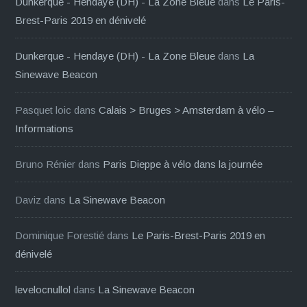
Dunkerque - Hendaye (DH) - La Zone Bleue
dans
Le Paris-
Brest-Paris 2019 en dénivelé
Dunkerque - Hendaye (DH) - La Zone Bleue
dans
La
Sinewave Beacon
Pasquet loic
dans
Calais > Bruges > Amsterdam à vélo –
Informations
Bruno Rénier
dans
Paris Dieppe à vélo dans la journée
Daviz
dans
La Sinewave Beacon
Dominique Forestié
dans
Le Paris-Brest-Paris 2019 en
dénivelé
levelocnullol
dans
La Sinewave Beacon