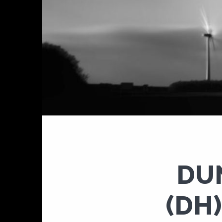
DU
(DH)